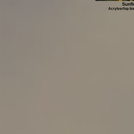
Sunfl
Acrylverfop li