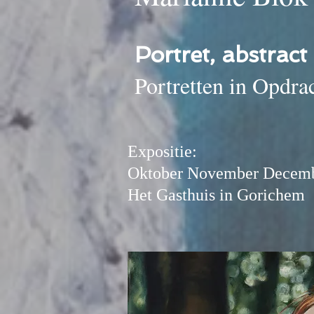
Portret, abstract
Portretten in Opdrac
Expositie:
Oktober November Decemb
Het Gasthuis in Gorichem