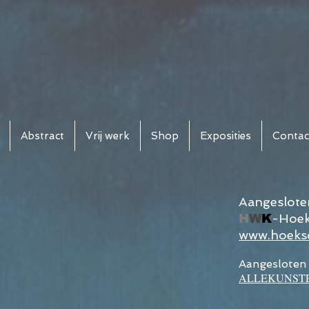
Abstract
Vrij werk
Shop
Exposities
Contac
Aangesloten
-Hoek
H
W
K
www.hoeksc
Aangesloten b
ALLEKUNST