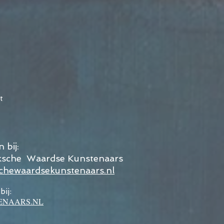
t
 bij:
sche Waardse Kunstenaars
hewaardsekunstenaars.nl
ij:
ENAARS.NL